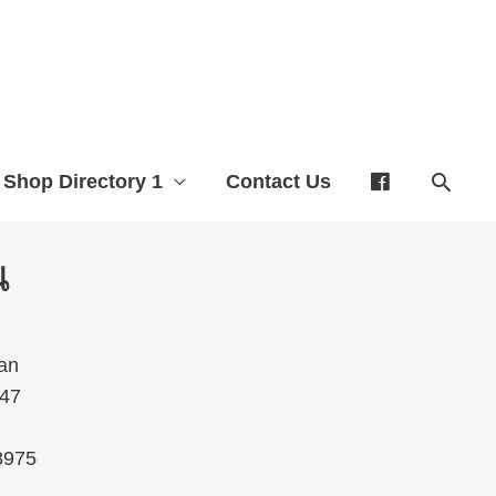
Shop Directory 1
Contact Us
น
an
47
8975