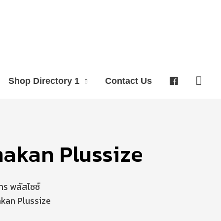
Shop Directory 1
Contact Us
chakan Plussize
าร พลัสไซซ์
kan Plussize