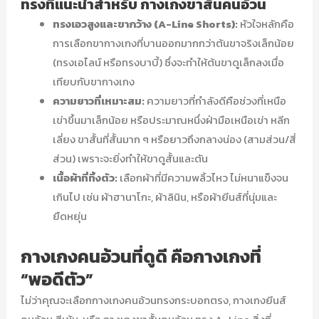
ทรงที่แนะนำสำหรับ กางเกงขาสั้นคนอ้วน
ทรงเอวสูงและขากว้าง (A-Line Shorts):
หัวใจหลักคือ
การเลือกขากางเกงที่บานออกมากกว่าต้นขาจริงเล็กน้อย
(ทรงเอไลน์ หรือทรงบาบี้) ซึ่งจะทำให้ต้นขาดูเล็กลงเมื่อ
เทียบกับขากางเกง
ความยาวที่เหมาะสม:
ความยาวที่กำลังดีคือช่วงที่เหนือ
เข่าขึ้นมาเล็กน้อย หรือประมาณหนึ่งฝ่ามือเหนือเข่า หลีก
เลี่ยง ขาสั้นที่สั้นมาก ๆ หรือยาวถึงกลางน่อง (สามส่วน/สี่
ส่วน) เพราะจะยิ่งทำให้ขาดูสั้นและตัน
เนื้อผ้าที่ทิ้งตัว:
เลือกผ้าที่มีความพลิ้วไหว ไม่หนาแข็งจน
เกินไป เช่น ผ้าฮานาโกะ, ผ้าลินิน, หรือผ้ายีนส์ที่นุ่มและ
ยืดหยุ่น
กางเกงคนอ้วนที่ดูดี คือกางเกงที่
“พอดีตัว”
ไม่ว่าคุณจะเลือกกางเกงคนอ้วนทรงกระบอกตรง, กางเกงยีนส์