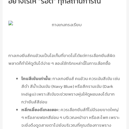
อย่างไรให้ “รอด” ทุกสถานการณ์
กางเกงยีนส์คนอ้วนเป็นไอเท็มที่ขาดไม่ได้แต่การเลือกยีนส์ผิด
พลาดก็ทำให้ดูตันได้ง่าย ๆ ลองใช้ทริคเหล่านี้ในการเลือกซื้อ
โทนสีเข้มเท่านั้น:
กางเกงยีนส์ คนอ้วน ควรเน้นสีเข้ม เช่น
สีดำ สีน้ำเงินเข้ม (Navy Blue) หรือสีครามเข้ม (Dark
Indigo) เพราะสีเข้มจะช่วยพรางหุ่นให้ดูผอมลงได้มาก
กว่ายีนส์สีอ่อน
หลีกเลี่ยงดีเทลเยอะ:
ควรเลือกยีนส์ที่ไม่มีรอยขาดใหญ่
ๆ หรือลายฟอกสีอ่อน ๆ บริเวณหน้าขา หรือสะโพก เพราะ
จะยิ่งดึงดูดสายตาไปยังบริเวณที่คุณต้องการพราง