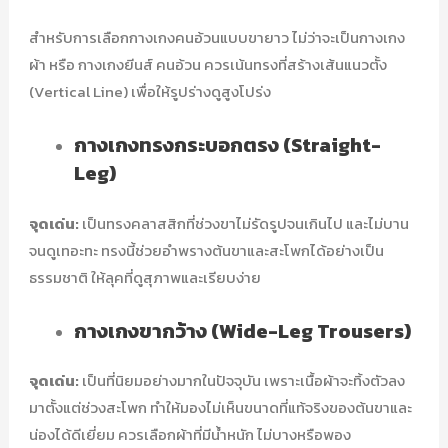
สำหรับการเลือกกางเกงคนอ้วนแบบขายาว ไม่ว่าจะเป็นกางเกง
ผ้า หรือ กางเกงยีนส์ คนอ้วน ควรเน้นทรงที่สร้างเส้นแนวตั้ง
(Vertical Line) เพื่อให้รูปร่างดูสูงโปร่ง
กางเกงทรงกระบอกตรง (Straight-
Leg)
จุดเด่น:
เป็นทรงคลาสสิกที่ช่วงขาไม่รัดรูปจนเกินไป และไม่บาน
จนดูเทอะทะ ทรงนี้ช่วยอำพรางต้นขาและสะโพกได้อย่างเป็น
ธรรมชาติ ให้ลุคที่ดูสุภาพและเรียบง่าย
กางเกงขากว้าง (Wide-Leg Trousers)
จุดเด่น:
เป็นที่นิยมอย่างมากในปัจจุบัน เพราะเนื้อผ้าจะทิ้งตัวลง
มาตั้งแต่ช่วงสะโพก ทำให้มองไม่เห็นขนาดที่แท้จริงของต้นขาและ
น่องได้ดีเยี่ยม ควรเลือกผ้าที่มีน้ำหนัก ไม่บางหรือพอง