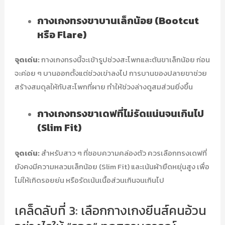
กางเกงทรงขาบานเล็กน้อย (Bootcut
หรือ Flare)
จุดเด่น:
กางเกงทรงนี้จะเข้ารูปช่วงสะโพกและต้นขาเล็กน้อย ก่อน
จะค่อย ๆ บานออกตั้งแต่ช่วงเข่าลงไป การบานของปลายขาช่วย
สร้างสมดุลให้กับสะโพกที่ผาย ทำให้ช่วงล่างดูสมส่วนยิ่งขึ้น
กางเกงทรงขาเดฟที่ไม่รัดแน่นจนเกินไป
(Slim Fit)
จุดเด่น:
สำหรับสาว ๆ ที่ชอบความคล่องตัว ควรเลือกทรงเดฟที่
ยังคงมีความหลวมเล็กน้อย (Slim Fit) และเน้นผ้ายืดหยุ่นสูง เพื่อ
ไม่ให้เกิดรอยย่น หรือรัดเน้นเนื้อส่วนเกินจนเกินไป
เคล็ดลับที่ 3: เลือกกางเกงยีนส์คนอ้วน