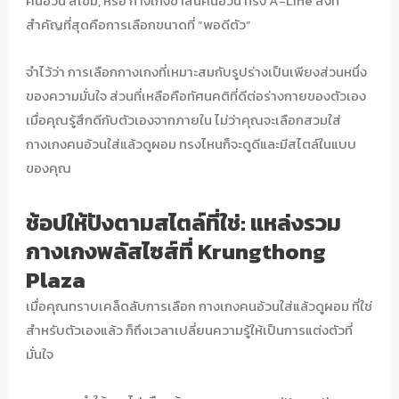
คนอ้วน สีเข้ม, หรือ กางเกงขาสั้นคนอ้วน ทรง A-Line สิ่งที่
สำคัญที่สุดคือการเลือกขนาดที่ “พอดีตัว”
จำไว้ว่า การเลือกกางเกงที่เหมาะสมกับรูปร่างเป็นเพียงส่วนหนึ่ง
ของความมั่นใจ ส่วนที่เหลือคือทัศนคติที่ดีต่อร่างกายของตัวเอง
เมื่อคุณรู้สึกดีกับตัวเองจากภายใน ไม่ว่าคุณจะเลือกสวมใส่
กางเกงคนอ้วนใส่แล้วดูผอม ทรงไหนก็จะดูดีและมีสไตล์ในแบบ
ของคุณ
ช้อปให้ปังตามสไตล์ที่ใช่: แหล่งรวม
กางเกงพลัสไซส์ที่ Krungthong
Plaza
เมื่อคุณทราบเคล็ดลับการเลือก กางเกงคนอ้วนใส่แล้วดูผอม ที่ใช่
สำหรับตัวเองแล้ว ก็ถึงเวลาเปลี่ยนความรู้ให้เป็นการแต่งตัวที่
มั่นใจ