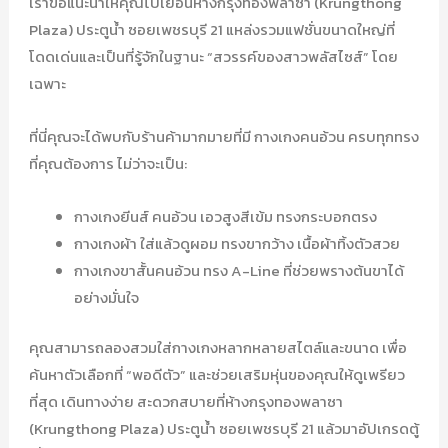
เราขอแนะนำให้คุณไปเยือนห้างกรุงทองพลาซา (Krungthong
Plaza) ประตูน้ำ ซอยเพชรบุรี 21 แหล่งรวมแฟชั่นขนาดใหญ่ที่
โดดเด่นและเป็นที่รู้จักในฐานะ “สวรรค์ของสาวพลัสไซส์” โดย
เฉพาะ
ที่นี่คุณจะได้พบกับร้านค้ามากมายที่มี กางเกงคนอ้วน ครบทุกทรง
ที่คุณต้องการ ไม่ว่าจะเป็น:
กางเกงยีนส์ คนอ้วน เอวสูงสีเข้ม ทรงกระบอกตรง
กางเกงผ้า ใส่แล้วดูผอม ทรงขากว้าง เนื้อผ้าทิ้งตัวสวย
กางเกงขาสั้นคนอ้วน ทรง A-Line ที่ช่วยพรางต้นขาได้
อย่างมั่นใจ
คุณสามารถลองสวมใส่กางเกงหลากหลายสไตล์และขนาด เพื่อ
ค้นหาตัวเลือกที่ “พอดีตัว” และช่วยเสริมหุ่นของคุณให้ดูเพรียว
ที่สุด เดินทางง่าย สะดวกสบายที่ห้างกรุงทองพลาซา
(Krungthong Plaza) ประตูน้ำ ซอยเพชรบุรี 21 แล้วมาอัปเกรดตู้