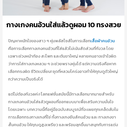
กางเกงคนอ้วนใส่แล้วดูผอม 10 ทรงสวย
ปัญหาหนักใจของสาว ๆ หุ่นพลัสไซส์ในการเลือก
เสื้อผ้าคนอ้วน
คือการเลือกกางเกงคนอ้วนที่ใส่แล้วไม่เน้นสัดส่วนที่กังวล โดย
เฉพาะช่วงหน้าท้อง สะโพก และต้นขาใหญ่ หลายคนอาจเข้าใจผิด
ว่าการใส่กางเกงหลวม ๆ จะช่วยพรางหุ่นได้ แต่ความจริงคือหาก
เลือกทรงผิด ชีวิตเปลี่ยน! ชุดที่หลวมโคร่งอาจทำให้คุณดูตัวใหญ่
กว่าความเป็นจริงได้
แต่ไม่ต้องกังวลค่ะ! โลกแฟชั่นสมัยนี้มีทางเลือกมากมายสำหรับ
กางเกงคนอ้วนใส่แล้วดูผอมที่ออกแบบมาเพื่อเสริมความมั่นใจ
โดยเฉพาะ บทความนี้คือคู่มือฉบับสมบูรณ์ที่จะเผยทุกเคล็ดลับใน
การเลือกทรงกางเกงที่ใช่ ทั้งกางเกงยีนส์คนอ้วน และ กางเกงขา
สั้นคนอ้วน ให้คุณดูสูงเพรียว และพร้อมลุกขึ้นมาสนุกกับการแต่ง