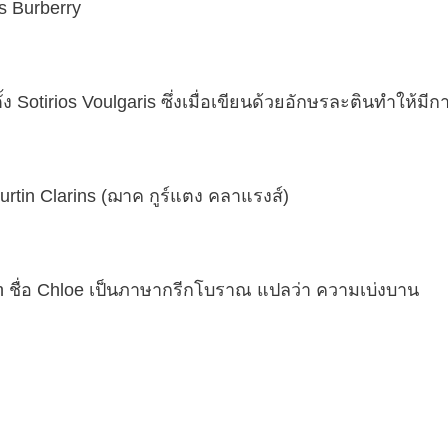
s Burberry
อตั้ง Sotirios Voulgaris ซึ่งเมื่อเขียนด้วยอักษรละตินทำให้ม
rtin Clarins (ฌาค กูร์แตง คลาแรงส์)
on ชื่อ Chloe เป็นภาษากรีกโบราณ แปลว่า ความเบ่งบาน