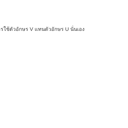
ีการใช้ตัวอักษร V แทนตัวอักษร U นั่นเอง