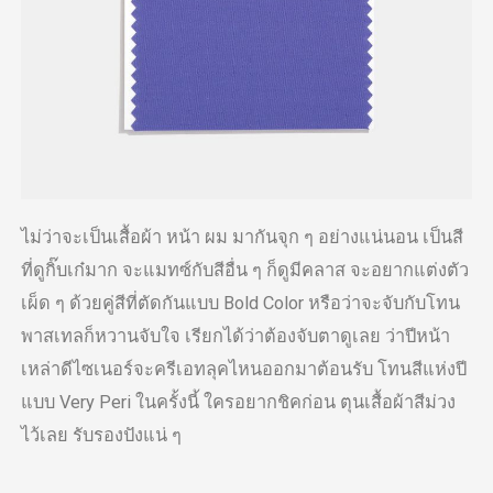
ไม่ว่าจะเป็นเสื้อผ้า หน้า ผม มากันจุก ๆ อย่างแน่นอน เป็นสี
ที่ดูกิ๊บเก๋มาก จะแมทซ์กับสีอื่น ๆ ก็ดูมีคลาส จะอยากแต่งตัว
เผ็ด ๆ ด้วยคู่สีที่ตัดกันแบบ Bold Color หรือว่าจะจับกับโทน
พาสเทลก็หวานจับใจ เรียกได้ว่าต้องจับตาดูเลย ว่าปีหน้า
เหล่าดีไซเนอร์จะครีเอทลุคไหนออกมาต้อนรับ โทนสีแห่งปี
แบบ Very Peri ในครั้งนี้ ใครอยากชิคก่อน ตุนเสื้อผ้าสีม่วง
ไว้เลย รับรองปังแน่ ๆ