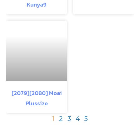
Kunya9
[2079][2080] Moai
Plussize
1
2
3
4
5