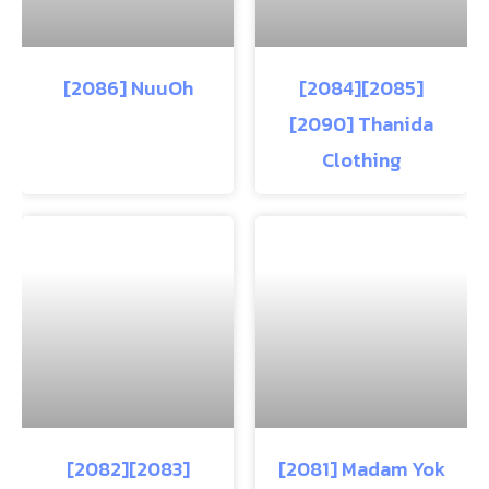
[2086] NuuOh
[2084][2085]
[2090] Thanida
Clothing
[2082][2083]
[2081] Madam Yok